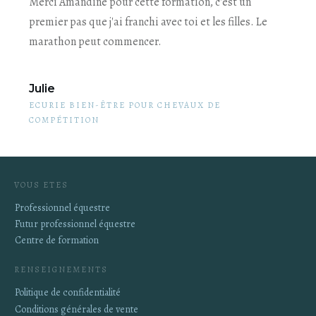
Merci Amandine pour cette formation, c'est un
premier pas que j'ai franchi avec toi et les filles. Le
marathon peut commencer.
Julie
ECURIE BIEN-ÊTRE POUR CHEVAUX DE
COMPÉTITION
VOUS ETES
Professionnel équestre
Futur professionnel équestre
Centre de formation
RENSEIGNEMENTS
Politique de confidentialité
Conditions générales de vente